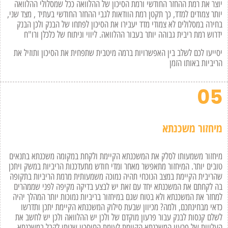
יוצר את רמת ההחזר החודשי ורמת הסיכון של ההלוואה ככל שמסלולי ההלוואה
יותר צמודים למדד, כך תקטן רמת הוודאות לגבי ההחזר החודשי בעתיד , מצד שני,
בחירה במסלולים לא צמודי מדד יעבירו את הסיכון לפתחו של הבנק ולכן הבנק
ידרוש רמת ריבית גבוהה יותר בעבור ההלוואה. ליווי וניתוח של כלכלן ורו"ח
יסייעו לכם לשלב בין האפשרויות ברמה מיטבית שתפחית את הסיכון ותוזיל את
הריביות באותו הזמן
05
מיחזור משכנתא
מיחזור משמעותו לסלק את המשכנתא הקיימת ולקחת במקומה משכנתא בתנאים
טובים יותר. המיחזור מתאפשר מאחר ומדי חודש מתעדכנות הריביות במשק ויתכן
שהריבית הקיימת במצב הנוכחי תהיה נמוכה משמעותית מרמת הריביות בתקופה
בה לקחתם את המשכנתא יחד עם זאת יש לבצע בדיקה מקיפה לפני שממהרים
למחזר את המשכנתא ולא בטוח שגם במיחזור בריביות נמוכות יותר המהלך יהיה
כדאי מבחינתכם, ולמה? מכיוון שבעת סילוק המשכנתא הקיימת יתכן ותדרשו
לשלם קנסות לבנק עבור פרעון מוקדם של ולכן יש ההלוואה ולכן יש לחשב את
העלויות של פרעון המשכנתא הקיימת לעומת החיסכון שניתן לקבל במשכנתא