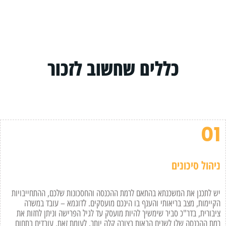
כללים שחשוב לזכור
01
ניהול סיכונים
יש לתכנן את המשכנתא בהתאם לרמת ההכנסה והחסכונות שלכם, ההתחייבויות
הקיימות, מצב בריאותי והענף בו הינכם מועסקים. לדוגמא – עובד במשרה
ציבורית, בדר"כ סביר שימשיך להיות מועסק עד לגיל הפרישה וניתן לחזות את
רמת ההכנסה שלו לשנים הבאות בצורה קלה יותר. לעומת זאת, עובדים בתחום