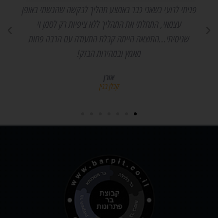
פניתי לרועי כשאני כבר באמצע תהליך לבקשה שהגשתי באופן
עצמאי, התחלתי את התהליך ללא ציפיות רק לסמן וי
שניסיתי...התוצאה הייתה קבלת התעודה עם הרבה פחות
מאמץ ובמהירות הבזק!
אורן
קבלן בנין